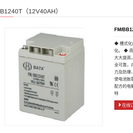
BB1240T（12V40AH）
FM/BB
◆ 槽式
化。 ◆
大大提高
全可靠，
力及防爆
使电池胀
配方的电
特
在线