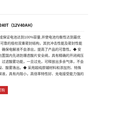
1240T（12V40AH）
化成保证电池达到100%容量,并使电池均衡性达到最优
 高可靠的极柱双重密封结构，其抗冲击性能及密封性能
，确保电解液不会渗出，提高了产品的可靠性。◆ 安
内置国内先进防爆虑酸片安全阀，具有精确的开闭阀压
、过滤酸雾功能，一旦过充，可释放出多余气体，不会
裂、酸雾逸出。◆ 采用超纯原辅材料和添加剂、特殊
解液，具有内阻小，高倍率特性好、充电接受能力强的
订购