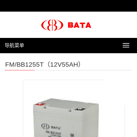
导航菜单
导
航
菜
FM/BB1255T（12V55AH）
单